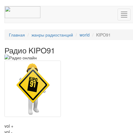
Нав
Главная
жанры радиостанций
world
KIPO91
Радио KIPO91
vol +
vol -