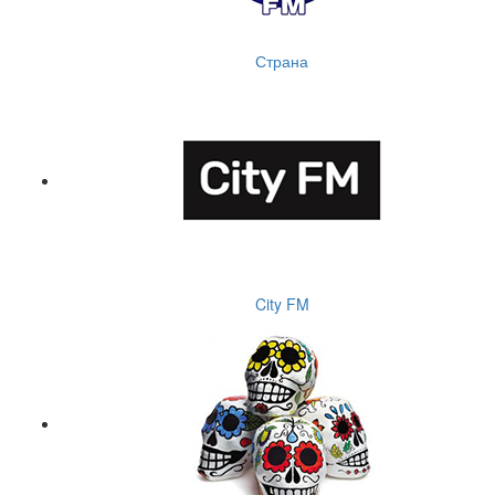
Страна
City FM