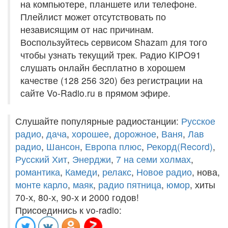
на компьютере, планшете или телефоне.
Плейлист может отсутствовать по
независящим от нас причинам.
Воспользуйтесь сервисом Shazam для того
чтобы узнать текущий трек. Радио KIPO91
слушать онлайн бесплатно в хорошем
качестве (128 256 320) без регистрации на
сайте Vo-Radio.ru в прямом эфире.
Слушайте популярные радиостанции:
Русское
радио
,
дача
,
хорошее
,
дорожное
,
Ваня
,
Лав
радио
,
Шансон
,
Европа плюс
,
Рекорд(Record)
,
Русский Хит
,
Энерджи
,
7 на семи холмах
,
романтика
,
Камеди
,
релакс
,
Новое радио
, нова,
монте карло
,
маяк
,
радио пятница
,
юмор
, хиты
70-х, 80-х, 90-х и 2000 годов!
Присоединись к vo-radio: