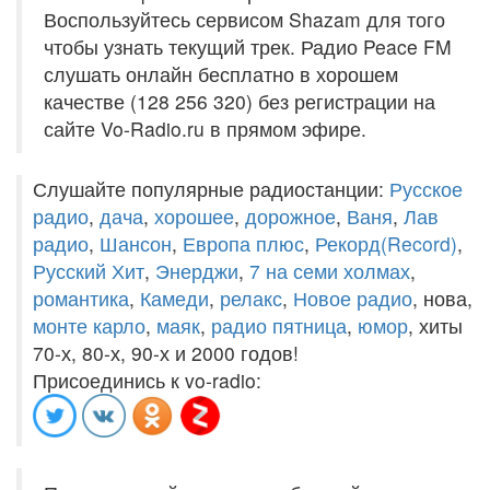
Воспользуйтесь сервисом Shazam для того
чтобы узнать текущий трек. Радио Peace FM
слушать онлайн бесплатно в хорошем
качестве (128 256 320) без регистрации на
сайте Vo-Radio.ru в прямом эфире.
Слушайте популярные радиостанции:
Русское
радио
,
дача
,
хорошее
,
дорожное
,
Ваня
,
Лав
радио
,
Шансон
,
Европа плюс
,
Рекорд(Record)
,
Русский Хит
,
Энерджи
,
7 на семи холмах
,
романтика
,
Камеди
,
релакс
,
Новое радио
, нова,
монте карло
,
маяк
,
радио пятница
,
юмор
, хиты
70-х, 80-х, 90-х и 2000 годов!
Присоединись к vo-radio: