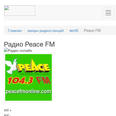
Нав
Главная
жанры радиостанций
world
Peace FM
Радио Peace FM
vol +
vol -