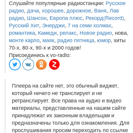
Слушайте популярные радиостанции:
Русское
радио
,
дача
,
хорошее
,
дорожное
,
Ваня
,
Лав
радио
,
Шансон
,
Европа плюс
,
Рекорд(Record)
,
Русский Хит
,
Энерджи
,
7 на семи холмах
,
романтика
,
Камеди
,
релакс
,
Новое радио
, нова,
монте карло
,
маяк
,
радио пятница
,
юмор
, хиты
70-х, 80-х, 90-х и 2000 годов!
Присоединись к vo-radio:
Плеера на сайте нет, это обычный виджет,
который ничего не транслирует и не
ретранслирует. Все права на аудио и видео
материалы, представленные на нашем сайте
принадлежат их законным владельцам и
предназначены только для ознакомления. Для
прослушивания просим переходить по ссылке