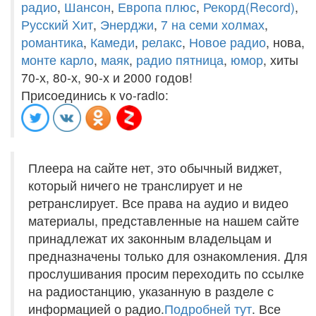
радио
,
Шансон
,
Европа плюс
,
Рекорд(Record)
,
Русский Хит
,
Энерджи
,
7 на семи холмах
,
романтика
,
Камеди
,
релакс
,
Новое радио
, нова,
монте карло
,
маяк
,
радио пятница
,
юмор
, хиты
70-х, 80-х, 90-х и 2000 годов!
Присоединись к vo-radio:
Плеера на сайте нет, это обычный виджет,
который ничего не транслирует и не
ретранслирует. Все права на аудио и видео
материалы, представленные на нашем сайте
принадлежат их законным владельцам и
предназначены только для ознакомления. Для
прослушивания просим переходить по ссылке
на радиостанцию, указанную в разделе с
информацией о радио.
Подробней тут
. Все