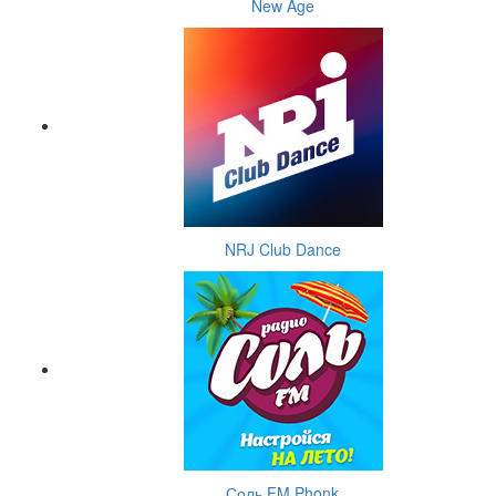
New Age
NRJ Club Dance
Соль FM Phonk