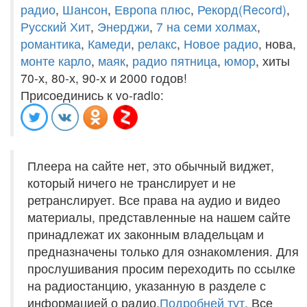
радио
,
Шансон
,
Европа плюс
,
Рекорд(Record)
,
Русский Хит
,
Энерджи
,
7 на семи холмах
,
романтика
,
Камеди
,
релакс
,
Новое радио
, нова,
монте карло
,
маяк
,
радио пятница
,
юмор
, хиты
70-х, 80-х, 90-х и 2000 годов!
Присоединись к vo-radio:
Плеера на сайте нет, это обычный виджет,
который ничего не транслирует и не
ретранслирует. Все права на аудио и видео
материалы, представленные на нашем сайте
принадлежат их законным владельцам и
предназначены только для ознакомления. Для
прослушивания просим переходить по ссылке
на радиостанцию, указанную в разделе с
информацией о радио.
Подробней тут
. Все