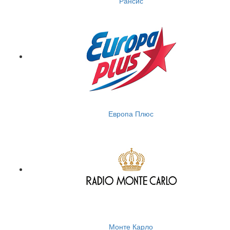
Рансис
Европа Плюс
Монте Карло