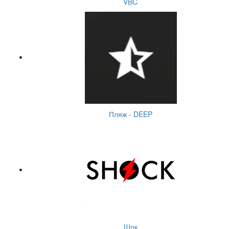
VBC
Пляж - DEEP
Шок