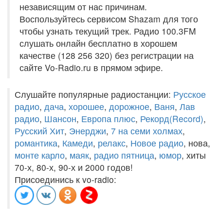
независящим от нас причинам.
Воспользуйтесь сервисом Shazam для того
чтобы узнать текущий трек. Радио 100.3FM
слушать онлайн бесплатно в хорошем
качестве (128 256 320) без регистрации на
сайте Vo-Radio.ru в прямом эфире.
Слушайте популярные радиостанции:
Русское
радио
,
дача
,
хорошее
,
дорожное
,
Ваня
,
Лав
радио
,
Шансон
,
Европа плюс
,
Рекорд(Record)
,
Русский Хит
,
Энерджи
,
7 на семи холмах
,
романтика
,
Камеди
,
релакс
,
Новое радио
, нова,
монте карло
,
маяк
,
радио пятница
,
юмор
, хиты
70-х, 80-х, 90-х и 2000 годов!
Присоединись к vo-radio: