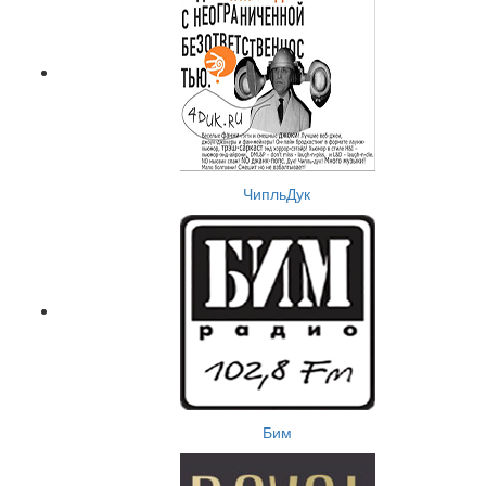
ЧипльДук
Бим