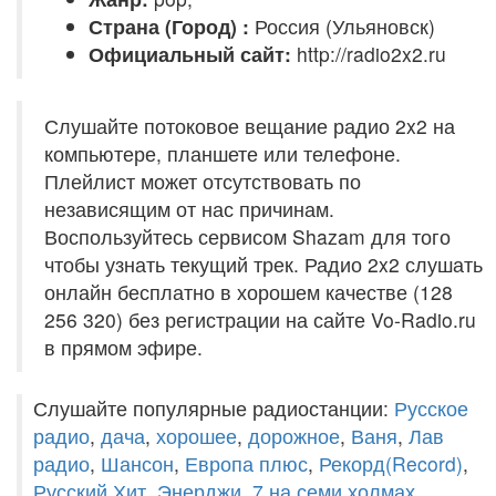
Страна (Город) :
Россия (Ульяновск)
Официальный сайт:
http://radio2x2.ru
Слушайте потоковое вещание радио 2x2 на
компьютере, планшете или телефоне.
Плейлист может отсутствовать по
независящим от нас причинам.
Воспользуйтесь сервисом Shazam для того
чтобы узнать текущий трек. Радио 2x2 слушать
онлайн бесплатно в хорошем качестве (128
256 320) без регистрации на сайте Vo-Radio.ru
в прямом эфире.
Слушайте популярные радиостанции:
Русское
радио
,
дача
,
хорошее
,
дорожное
,
Ваня
,
Лав
радио
,
Шансон
,
Европа плюс
,
Рекорд(Record)
,
Русский Хит
,
Энерджи
,
7 на семи холмах
,