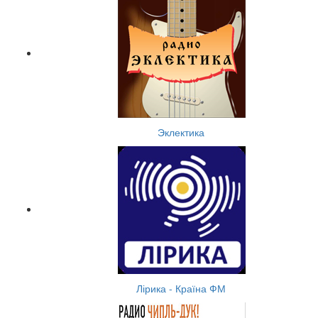
Эклектика
Лірика - Країна ФМ