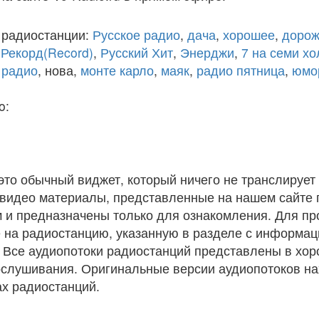
 радиостанции:
Русское радио
,
дача
,
хорошее
,
дорож
,
Рекорд(Record)
,
Русский Хит
,
Энерджи
,
7 на семи х
 радио
, нова,
монте карло
,
маяк
,
радио пятница
,
юмо
o:
 это обычный виджет, который ничего не транслирует 
и видео материалы, представленные на нашем сайте
 и предназначены только для ознакомления. Для п
 на радиостанцию, указанную в разделе с информац
. Все аудиопотоки радиостанций представлены в хо
ослушивания. Оригинальные версии аудиопотоков на
х радиостанций.