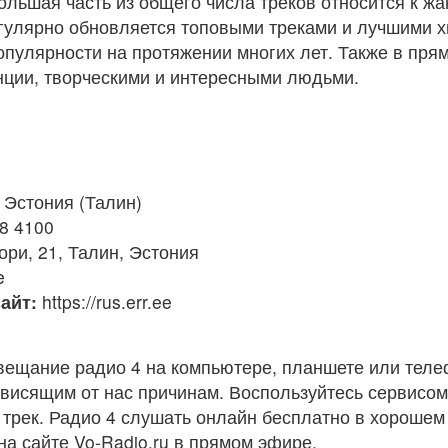
ольшая часть из общего числа треков относится к ж
гулярно обновляется топовыми треками и лучшими хи
опулярности на протяжении многих лет. Также в пря
нции, творческими и интересными людьми.
Эстония (Талин)
8 4100
ори, 21, Талин, Эстония
e
айт:
https://rus.err.ee
вещание радио 4 на компьютере, планшете или теле
ависящим от нас причинам. Воспользуйтесь сервисо
 трек. Радио 4 слушать онлайн бесплатно в хорошем 
на сайте Vo-Radio.ru в прямом эфире.