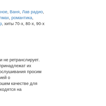
ное
,
Ваня
,
Лав радио
,
олмах
,
романтика
,
р
, хиты 70-х, 80-х, 90-х
и не ретранслирует.
 принадлежат их
рослушивания просим
ией о
рошем качестве для
ходятся на