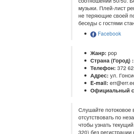
соотношении 50/50. Б
музыки. Плей-лист ре
не теряющие своей п
беседы с гостями ста
Facebook
Жанр:
pop
Страна (Город) :
Телефон:
372 62
Адрес:
ул. Гонси
E-mail:
err@err.e
Официальный с
Слушайте потоковое 
отсутствовать по нез
чтобы узнать текущий
320) без регистрации 