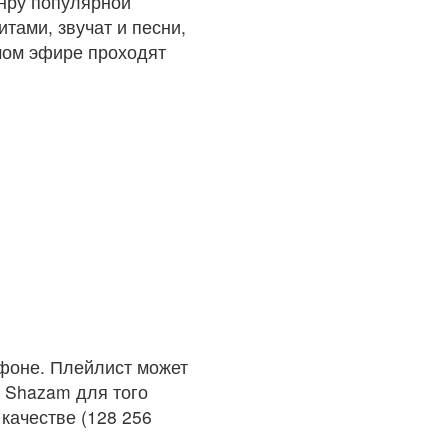
анру популярной
тами, звучат и песни,
мом эфире проходят
фоне. Плейлист может
м Shazam для того
качестве (128 256