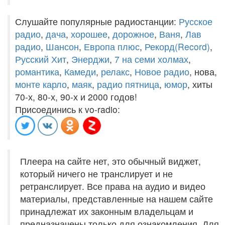
Слушайте популярные радиостанции:
Русское
радио
,
дача
,
хорошее
,
дорожное
,
Ваня
,
Лав
радио
,
Шансон
,
Европа плюс
,
Рекорд(Record)
,
Русский Хит
,
Энерджи
,
7 на семи холмах
,
романтика
,
Камеди
,
релакс
,
Новое радио
, нова,
монте карло
,
маяк
,
радио пятница
,
юмор
, хиты
70-х, 80-х, 90-х и 2000 годов!
Присоединись к vo-radio:
Плеера на сайте нет, это обычный виджет,
который ничего не транслирует и не
ретранслирует. Все права на аудио и видео
материалы, представленные на нашем сайте
принадлежат их законным владельцам и
предназначены только для ознакомления. Для