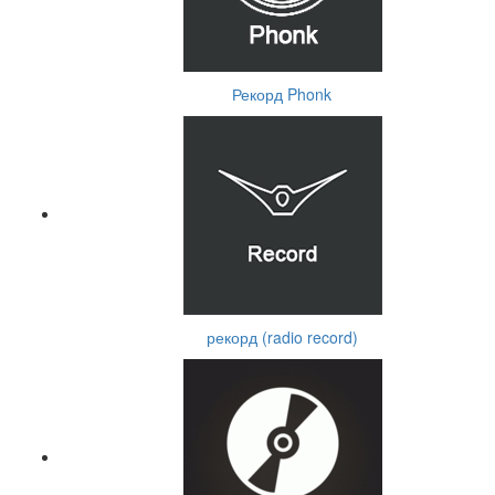
Рекорд Phonk
рекорд (radio record)