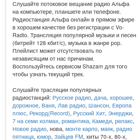
Слушайте потоковое вещание радио Альфа
на компьютере, планшете или телефоне.
Радиостанция Альфа онлайн в прямом эфире
в хорошем качестве без регистрации с Vo-
Radio. Трансляция популярной музыки и песен
(битрейт 128 кбит/с), музыка в жанре pop.
Плейлист может отсутствовать по
независящим от нас причинам.
Воспользуйтесь сервисом Shazam для того
чтобы узнать текущий трек.
Слушайте трасляции популярных
радиостанций:
Русское радио
,
дача
,
хорошее
,
дорожное
,
Ваня
,
Лав радио
,
Шансон
,
Европа
плюс
,
Рекорд(Record)
,
Русский Хит
,
Энерджи
,
7 на семи холмах
,
романтика
,
Камеди
,
релакс
,
Новое радио
, нова,
монте карло
,
маяк
,
радио
пятница
,
юмор
,
Зайцев FM
, хиты 70-х, 80-х,