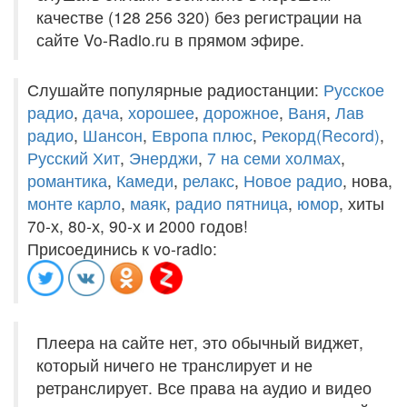
качестве (128 256 320) без регистрации на
сайте Vo-Radio.ru в прямом эфире.
Слушайте популярные радиостанции:
Русское
радио
,
дача
,
хорошее
,
дорожное
,
Ваня
,
Лав
радио
,
Шансон
,
Европа плюс
,
Рекорд(Record)
,
Русский Хит
,
Энерджи
,
7 на семи холмах
,
романтика
,
Камеди
,
релакс
,
Новое радио
, нова,
монте карло
,
маяк
,
радио пятница
,
юмор
, хиты
70-х, 80-х, 90-х и 2000 годов!
Присоединись к vo-radio:
Плеера на сайте нет, это обычный виджет,
который ничего не транслирует и не
ретранслирует. Все права на аудио и видео