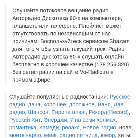
Слушайте потоковое вещание радио
Авторадио Дискотека 80-х на компьютере,
планшете или телефоне. Плейлист может
отсутствовать по независящим от нас
причинам. Воспользуйтесь сервисом Shazam
для того чтобы узнать текущий трек. Радио
Авторадио Дискотека 80-х слушать онлайн
бесплатно в хорошем качестве (128 256 320)
без регистрации на сайте Vo-Radio.ru в
прямом эфире.
Слушайте популярные радиостанции:
Русское
радио
,
дача
,
хорошее
,
дорожное
,
Ваня
,
Лав
радио
,
Шансон
,
Европа плюс
,
Рекорд(Record)
,
Русский Хит
,
Энерджи
,
7 на семи холмах
,
романтика
,
Камеди
,
релакс
,
Новое радио
, нова,
монте карло
,
маяк
,
радио пятница
,
юмор
, хиты