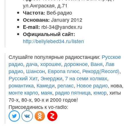
ул.Анграская, д.71
Частота:
Веб-радио
Основана:
January 2012
E-mail:
rbl-34@yandex.ru
Официальный сайт:
http://beliylebed34.ru/listen
Слушайте популярные радиостанции:
Русское
радио
,
дача
,
хорошее
,
дорожное
,
Ваня
,
Лав
радио
,
Шансон
,
Европа плюс
,
Рекорд(Record)
,
Русский Хит
,
Энерджи
,
7 на семи холмах
,
романтика
,
Камеди
,
релакс
,
Новое радио
, нова,
монте карло
,
маяк
,
радио пятница
,
юмор
, хиты
70-х, 80-х, 90-х и 2000 годов!
Присоединись к vo-radio: