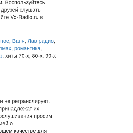
м. Воспользуйтесь
 друзей слушать
йте Vo-Radio.ru в
ное
,
Ваня
,
Лав радио
,
олмах
,
романтика
,
р
, хиты 70-х, 80-х, 90-х
и не ретранслирует.
 принадлежат их
рослушивания просим
ией о
рошем качестве для