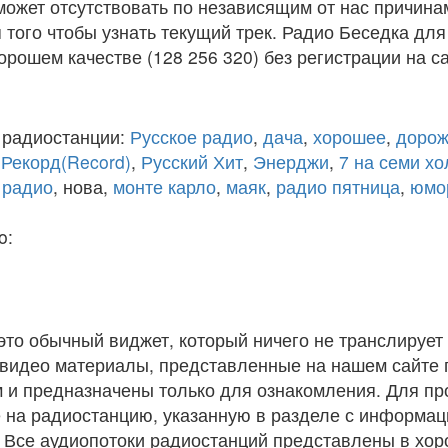
ожет отсутствовать по независящим от нас причина
того чтобы узнать текущий трек. Радио Беседка для
рошем качестве (128 256 320) без регистрации на са
 радиостанции:
Русское радио
,
дача
,
хорошее
,
дорож
,
Рекорд(Record)
,
Русский Хит
,
Энерджи
,
7 на семи х
 радио
, нова,
монте карло
,
маяк
,
радио пятница
,
юмо
o:
 это обычный виджет, который ничего не транслирует 
и видео материалы, представленные на нашем сайте
 и предназначены только для ознакомления. Для п
 на радиостанцию, указанную в разделе с информац
. Все аудиопотоки радиостанций представлены в хо