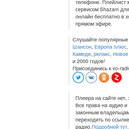
телефоне. Плейлист м
сервисом Shazam для 
онлайн бесплатно в хо
прямом эфире.
Слушайте популярные
Шансон
,
Европа плюс
Камеди
,
релакс
,
Новое
и 2000 годов!
Присоединись к vo-radi
Плеера на сайте нет,
Все права на аудио 
законным владельцам
переходить по ссылке
радио.
Подробней тут