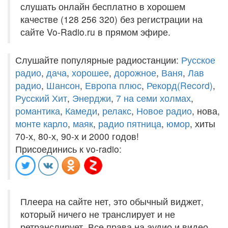
слушать онлайн бесплатно в хорошем
качестве (128 256 320) без регистрации на
сайте Vo-Radio.ru в прямом эфире.
Слушайте популярные радиостанции:
Русское
радио
,
дача
,
хорошее
,
дорожное
,
Ваня
,
Лав
радио
,
Шансон
,
Европа плюс
,
Рекорд(Record)
,
Русский Хит
,
Энерджи
,
7 на семи холмах
,
романтика
,
Камеди
,
релакс
,
Новое радио
, нова,
монте карло
,
маяк
,
радио пятница
,
юмор
, хиты
70-х, 80-х, 90-х и 2000 годов!
Присоединись к vo-radio:
Плеера на сайте нет, это обычный виджет,
который ничего не транслирует и не
ретранслирует. Все права на аудио и видео