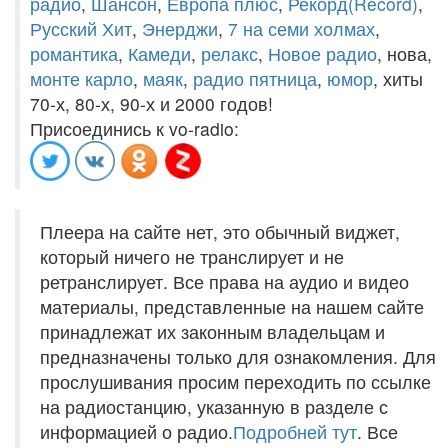
радио
,
Шансон
,
Европа плюс
,
Рекорд(Record)
,
Русский Хит
,
Энерджи
,
7 на семи холмах
,
романтика
,
Камеди
,
релакс
,
Новое радио
, нова,
монте карло
,
маяк
,
радио пятница
,
юмор
, хиты
70-х, 80-х, 90-х и 2000 годов!
Присоединись к vo-radio:
Плеера на сайте нет, это обычный виджет,
который ничего не транслирует и не
ретранслирует. Все права на аудио и видео
материалы, представленные на нашем сайте
принадлежат их законным владельцам и
предназначены только для ознакомления. Для
прослушивания просим переходить по ссылке
на радиостанцию, указанную в разделе с
информацией о радио.
Подробней тут
. Все