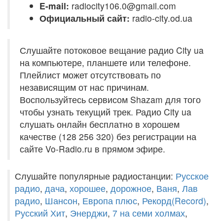
E-mail:
radiocity106.0@gmail.com
Официальный сайт:
radio-city.od.ua
Слушайте потоковое вещание радио City ua
на компьютере, планшете или телефоне.
Плейлист может отсутствовать по
независящим от нас причинам.
Воспользуйтесь сервисом Shazam для того
чтобы узнать текущий трек. Радио City ua
слушать онлайн бесплатно в хорошем
качестве (128 256 320) без регистрации на
сайте Vo-Radio.ru в прямом эфире.
Слушайте популярные радиостанции:
Русское
радио
,
дача
,
хорошее
,
дорожное
,
Ваня
,
Лав
радио
,
Шансон
,
Европа плюс
,
Рекорд(Record)
,
Русский Хит
,
Энерджи
,
7 на семи холмах
,