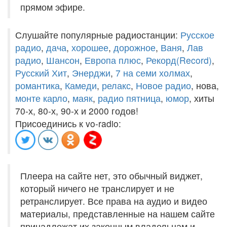
прямом эфире.
Слушайте популярные радиостанции:
Русское
радио
,
дача
,
хорошее
,
дорожное
,
Ваня
,
Лав
радио
,
Шансон
,
Европа плюс
,
Рекорд(Record)
,
Русский Хит
,
Энерджи
,
7 на семи холмах
,
романтика
,
Камеди
,
релакс
,
Новое радио
, нова,
монте карло
,
маяк
,
радио пятница
,
юмор
, хиты
70-х, 80-х, 90-х и 2000 годов!
Присоединись к vo-radio:
Плеера на сайте нет, это обычный виджет,
который ничего не транслирует и не
ретранслирует. Все права на аудио и видео
материалы, представленные на нашем сайте
принадлежат их законным владельцам и