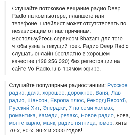
Слушайте потоковое вещание радио Deep
Radio на компьютере, планшете или
телефоне. Плейлист может отсутствовать по
независящим от нас причинам.
Воспользуйтесь сервисом Shazam для того
чтобы узнать текущий трек. Радио Deep Radio
слушать онлайн бесплатно в хорошем
качестве (128 256 320) без регистрации на
сайте Vo-Radio.ru в прямом эфире.
Слушайте популярные радиостанции:
Русское
радио
,
дача
,
хорошее
,
дорожное
,
Ваня
,
Лав
радио
,
Шансон
,
Европа плюс
,
Рекорд(Record)
,
Русский Хит
,
Энерджи
,
7 на семи холмах
,
романтика
,
Камеди
,
релакс
,
Новое радио
, нова,
монте карло
,
маяк
,
радио пятница
,
юмор
, хиты
70-х, 80-х, 90-х и 2000 годов!