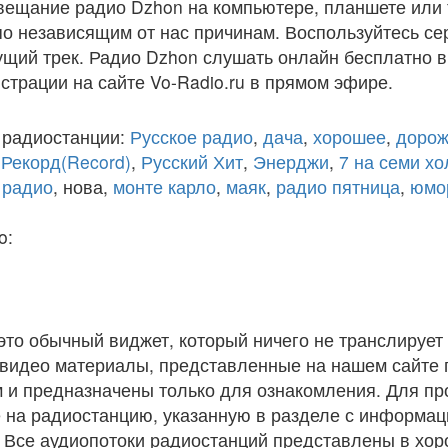
вещание радио Dzhon на компьютере, планшете или
по независящим от нас причинам. Воспользуйтесь с
кущий трек. Радио Dzhon слушать онлайн бесплатно 
истрации на сайте Vo-Radio.ru в прямом эфире.
 радиостанции:
Русское радио
,
дача
,
хорошее
,
дорож
,
Рекорд(Record)
,
Русский Хит
,
Энерджи
,
7 на семи х
 радио
, нова,
монте карло
,
маяк
,
радио пятница
,
юмо
o:
 это обычный виджет, который ничего не транслирует 
и видео материалы, представленные на нашем сайте
 и предназначены только для ознакомления. Для п
 на радиостанцию, указанную в разделе с информац
. Все аудиопотоки радиостанций представлены в хо