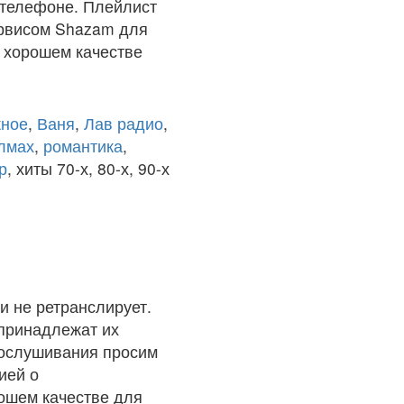
 телефоне. Плейлист
ервисом Shazam для
в хорошем качестве
ное
,
Ваня
,
Лав радио
,
олмах
,
романтика
,
р
, хиты 70-х, 80-х, 90-х
и не ретранслирует.
 принадлежат их
рослушивания просим
ией о
рошем качестве для