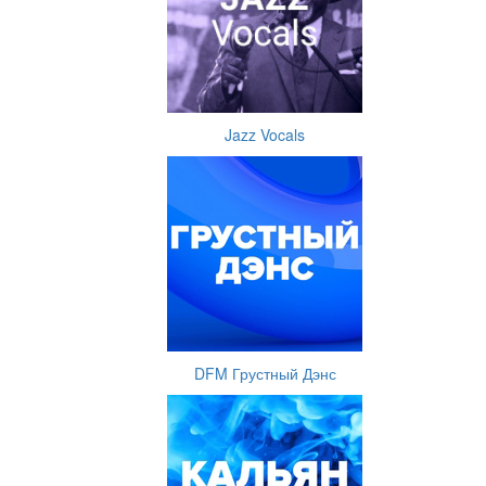
Jazz Vocals
DFM Грустный Дэнс