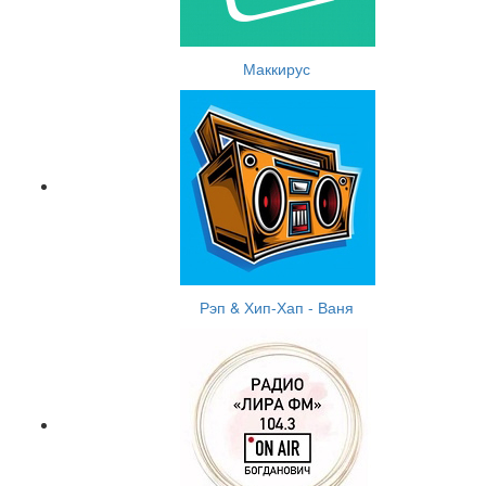
Маккирус
Рэп & Хип-Хап - Ваня