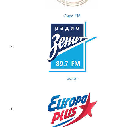
Лира FM
Зенит