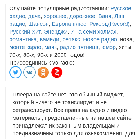
Слушайте популярные радиостанции:
Русское
радио
,
дача
,
хорошее
,
дорожное
,
Ваня
,
Лав
радио
,
Шансон
,
Европа плюс
,
Рекорд(Record)
,
Русский Хит
,
Энерджи
,
7 на семи холмах
,
романтика
,
Камеди
,
релакс
,
Новое радио
, нова,
монте карло
,
маяк
,
радио пятница
,
юмор
, хиты
70-х, 80-х, 90-х и 2000 годов!
Присоединись к vo-radio:
Плеера на сайте нет, это обычный виджет,
который ничего не транслирует и не
ретранслирует. Все права на аудио и видео
материалы, представленные на нашем сайте
принадлежат их законным владельцам и
предназначены только для ознакомления. Для