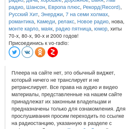
радио
,
Шансон
,
Европа плюс
,
Рекорд(Record)
,
Русский Хит
,
Энерджи
,
7 на семи холмах
,
романтика
,
Камеди
,
релакс
,
Новое радио
, нова,
монте карло
,
маяк
,
радио пятница
,
юмор
, хиты
70-х, 80-х, 90-х и 2000 годов!
Присоединись к vo-radio:
Плеера на сайте нет, это обычный виджет,
который ничего не транслирует и не
ретранслирует. Все права на аудио и видео
материалы, представленные на нашем сайте
принадлежат их законным владельцам и
предназначены только для ознакомления. Для
прослушивания просим переходить по ссылке
на радиостанцию, указанную в разделе с