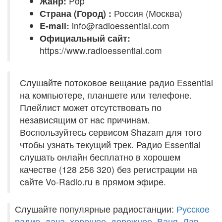
Жанр:
Pop
Страна (Город) :
Россия (Москва)
E-mail:
info@radioessential.com
Официальный сайт:
https://www.radioessential.com
Слушайте потоковое вещание радио Essential
на компьютере, планшете или телефоне.
Плейлист может отсутствовать по
независящим от нас причинам.
Воспользуйтесь сервисом Shazam для того
чтобы узнать текущий трек. Радио Essential
слушать онлайн бесплатно в хорошем
качестве (128 256 320) без регистрации на
сайте Vo-Radio.ru в прямом эфире.
Слушайте популярные радиостанции:
Русское
радио
,
дача
,
хорошее
,
дорожное
,
Ваня
,
Лав