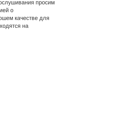
рослушивания просим
ией о
рошем качестве для
ходятся на