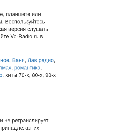
е, планшете или
м. Воспользуйтесь
кая версия слушать
йте Vo-Radio.ru в
ное
,
Ваня
,
Лав радио
,
олмах
,
романтика
,
р
, хиты 70-х, 80-х, 90-х
и не ретранслирует.
 принадлежат их