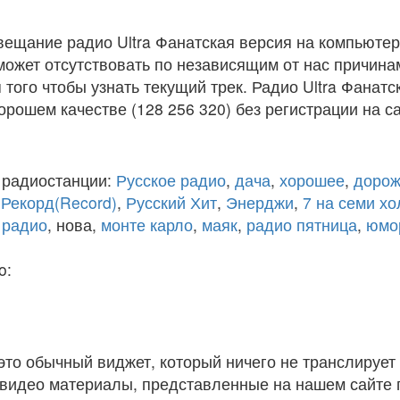
вещание радио Ultra Фанатская версия на компьютер
ожет отсутствовать по независящим от нас причина
того чтобы узнать текущий трек. Радио Ultra Фанатс
рошем качестве (128 256 320) без регистрации на са
 радиостанции:
Русское радио
,
дача
,
хорошее
,
дорож
,
Рекорд(Record)
,
Русский Хит
,
Энерджи
,
7 на семи х
 радио
, нова,
монте карло
,
маяк
,
радио пятница
,
юмо
o:
 это обычный виджет, который ничего не транслирует 
и видео материалы, представленные на нашем сайте