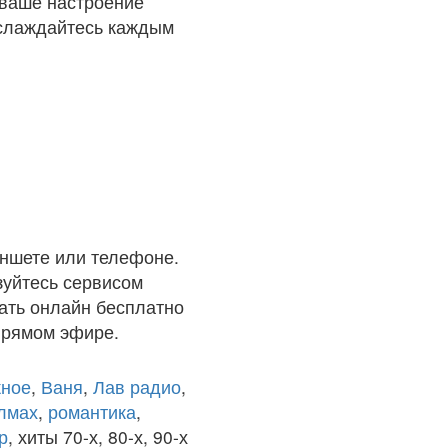
 ваше настроение
аслаждайтесь каждым
аншете или телефоне.
зуйтесь сервисом
шать онлайн бесплатно
 прямом эфире.
ное
,
Ваня
,
Лав радио
,
олмах
,
романтика
,
р
, хиты 70-х, 80-х, 90-х