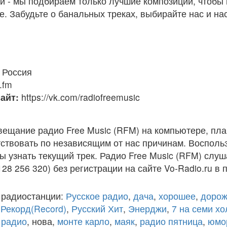
ки - мы подбираем только лучшие композиции, чтобы
е. Забудьте о банальных треках, выбирайте нас и н
Россия
.fm
айт:
https://vk.com/radiofreemusic
вещание радио Free Music (RFM) на компьютере, пл
ствовать по независящим от нас причинам. Восполь
ы узнать текущий трек. Радио Free Music (RFM) слу
128 256 320) без регистрации на сайте Vo-Radio.ru в
 радиостанции:
Русское радио
,
дача
,
хорошее
,
дорож
,
Рекорд(Record)
,
Русский Хит
,
Энерджи
,
7 на семи х
 радио
, нова,
монте карло
,
маяк
,
радио пятница
,
юмо