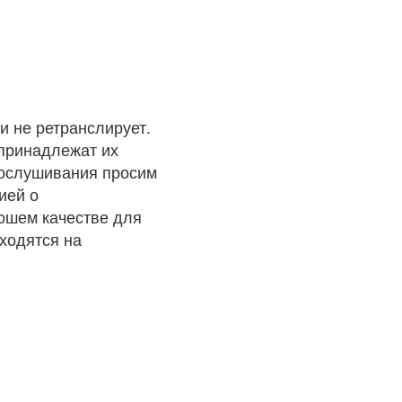
и не ретранслирует.
 принадлежат их
рослушивания просим
ией о
рошем качестве для
ходятся на