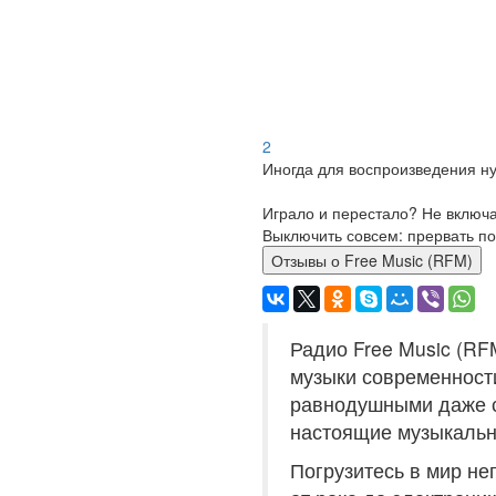
2
Иногда для воспроизведения ну
Играло и перестало? Не включ
Выключить совсем: прервать по
Отзывы о Free Music (RFM)
Радио Free Music (R
музыки современности
равнодушными даже с
настоящие музыкальны
Погрузитесь в мир не