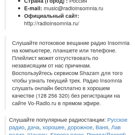
Страна (Город) :
Россия
E-mail:
music@radioinsomnia.ru
Официальный сайт:
http://radioinsomnia.ru/
Слушайте потоковое вещание радио Insomnia
на компьютере, планшете или телефоне.
Плейлист может отсутствовать по
независящим от нас причинам.
Воспользуйтесь сервисом Shazam для того
чтобы узнать текущий трек. Радио Insomnia
слушать онлайн бесплатно в хорошем
качестве (128 256 320) без регистрации на
сайте Vo-Radio.ru в прямом эфире.
Слушайте популярные радиостанции:
Русское
радио
,
дача
,
хорошее
,
дорожное
,
Ваня
,
Лав
радио
,
Шансон
,
Европа плюс
,
Рекорд(Record)
,