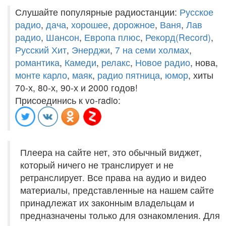
Слушайте популярные радиостанции:
Русское
радио
,
дача
,
хорошее
,
дорожное
,
Ваня
,
Лав
радио
,
Шансон
,
Европа плюс
,
Рекорд(Record)
,
Русский Хит
,
Энерджи
,
7 на семи холмах
,
романтика
,
Камеди
,
релакс
,
Новое радио
, нова,
монте карло
,
маяк
,
радио пятница
,
юмор
, хиты
70-х, 80-х, 90-х и 2000 годов!
Присоединись к vo-radio:
Плеера на сайте нет, это обычный виджет,
который ничего не транслирует и не
ретранслирует. Все права на аудио и видео
материалы, представленные на нашем сайте
принадлежат их законным владельцам и
предназначены только для ознакомления. Для