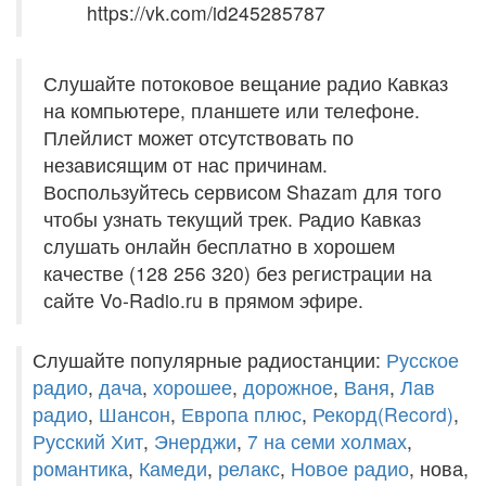
https://vk.com/id245285787
Слушайте потоковое вещание радио Кавказ
на компьютере, планшете или телефоне.
Плейлист может отсутствовать по
независящим от нас причинам.
Воспользуйтесь сервисом Shazam для того
чтобы узнать текущий трек. Радио Кавказ
слушать онлайн бесплатно в хорошем
качестве (128 256 320) без регистрации на
сайте Vo-Radio.ru в прямом эфире.
Слушайте популярные радиостанции:
Русское
радио
,
дача
,
хорошее
,
дорожное
,
Ваня
,
Лав
радио
,
Шансон
,
Европа плюс
,
Рекорд(Record)
,
Русский Хит
,
Энерджи
,
7 на семи холмах
,
романтика
,
Камеди
,
релакс
,
Новое радио
, нова,