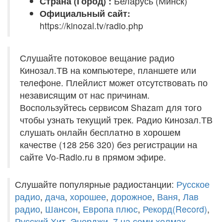
Страна (Город) :
Беларусь (Минск)
Официальный сайт:
https://kinozal.tv/radio.php
Слушайте потоковое вещание радио
Кинозал.ТВ на компьютере, планшете или
телефоне. Плейлист может отсутствовать по
независящим от нас причинам.
Воспользуйтесь сервисом Shazam для того
чтобы узнать текущий трек. Радио Кинозал.ТВ
слушать онлайн бесплатно в хорошем
качестве (128 256 320) без регистрации на
сайте Vo-Radio.ru в прямом эфире.
Слушайте популярные радиостанции:
Русское
радио
,
дача
,
хорошее
,
дорожное
,
Ваня
,
Лав
радио
,
Шансон
,
Европа плюс
,
Рекорд(Record)
,
Русский Хит
,
Энерджи
,
7 на семи холмах
,