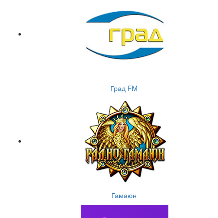
Град FM
Гамаюн