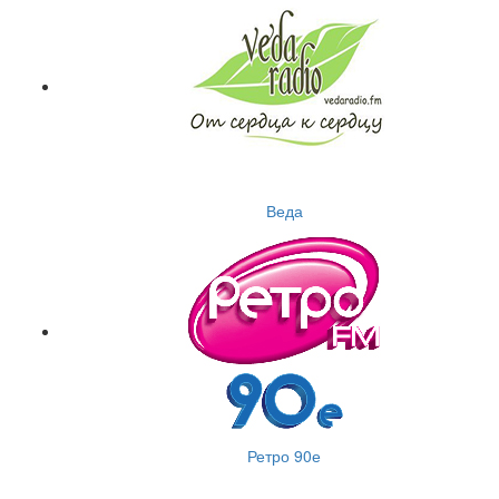
Веда
Ретро 90е