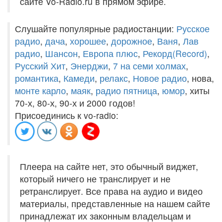
сайте Vo-Radio.ru в прямом эфире.
Слушайте популярные радиостанции:
Русское
радио
,
дача
,
хорошее
,
дорожное
,
Ваня
,
Лав
радио
,
Шансон
,
Европа плюс
,
Рекорд(Record)
,
Русский Хит
,
Энерджи
,
7 на семи холмах
,
романтика
,
Камеди
,
релакс
,
Новое радио
, нова,
монте карло
,
маяк
,
радио пятница
,
юмор
, хиты
70-х, 80-х, 90-х и 2000 годов!
Присоединись к vo-radio:
Плеера на сайте нет, это обычный виджет,
который ничего не транслирует и не
ретранслирует. Все права на аудио и видео
материалы, представленные на нашем сайте
принадлежат их законным владельцам и