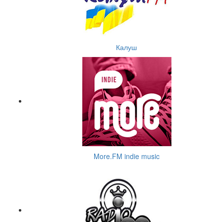
Калуш
More.FM indie music