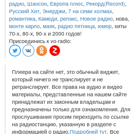
радио
,
Шансон
,
Европа плюс
,
Рекорд(Record)
,
Русский Хит
,
Энерджи
,
7 на семи холмах
,
романтика
,
Камеди
,
релакс
,
Новое радио
, нова,
монте карло
,
маяк
,
радио пятница
,
юмор
, хиты
70-х, 80-х, 90-х и 2000 годов!
Присоединись к vo-radio:
Плеера на сайте нет, это обычный виджет,
который ничего не транслирует и не
ретранслирует. Все права на аудио и видео
материалы, представленные на нашем сайте
принадлежат их законным владельцам и
предназначены только для ознакомления. Для
прослушивания просим переходить по ссылке
на радиостанцию, указанную в разделе с
информацией о радио.
Подробней тут
. Все