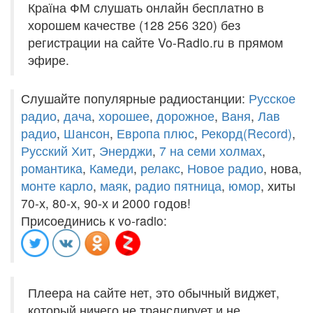
Країна ФМ слушать онлайн бесплатно в
хорошем качестве (128 256 320) без
регистрации на сайте Vo-Radio.ru в прямом
эфире.
Слушайте популярные радиостанции:
Русское
радио
,
дача
,
хорошее
,
дорожное
,
Ваня
,
Лав
радио
,
Шансон
,
Европа плюс
,
Рекорд(Record)
,
Русский Хит
,
Энерджи
,
7 на семи холмах
,
романтика
,
Камеди
,
релакс
,
Новое радио
, нова,
монте карло
,
маяк
,
радио пятница
,
юмор
, хиты
70-х, 80-х, 90-х и 2000 годов!
Присоединись к vo-radio:
Плеера на сайте нет, это обычный виджет,
который ничего не транслирует и не