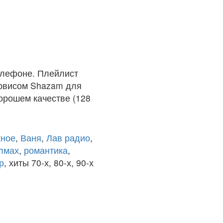
елефоне. Плейлист
ервисом Shazam для
хорошем качестве (128
ное
,
Ваня
,
Лав радио
,
олмах
,
романтика
,
р
, хиты 70-х, 80-х, 90-х