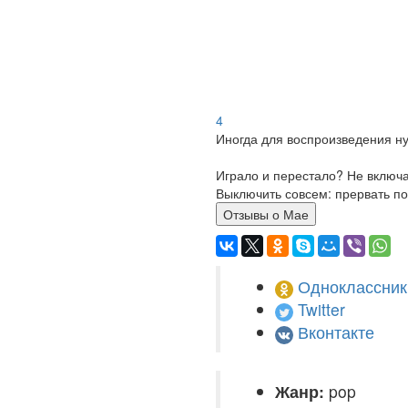
4
Иногда для воспроизведения ну
Играло и перестало? Не включ
Выключить совсем: прервать по
Отзывы о Мае
Одноклассник
Twitter
Вконтакте
Жанр:
pop