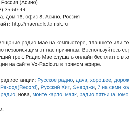
Россия (Асино)
2) 25-50-49
а, дом 16, офис 8, Асино, Россия
айт:
http://maeradio.tomsk.ru
вещание радио Мае на компьютере, планшете или т
по независящим от нас причинам. Воспользуйтесь с
кущий трек. Радио Мае слушать онлайн бесплатно в 
ции на сайте Vo-Radio.ru в прямом эфире.
 радиостанции:
Русское радио
,
дача
,
хорошее
,
дорож
,
Рекорд(Record)
,
Русский Хит
,
Энерджи
,
7 на семи х
 радио
, нова,
монте карло
,
маяк
,
радио пятница
,
юмо
o: