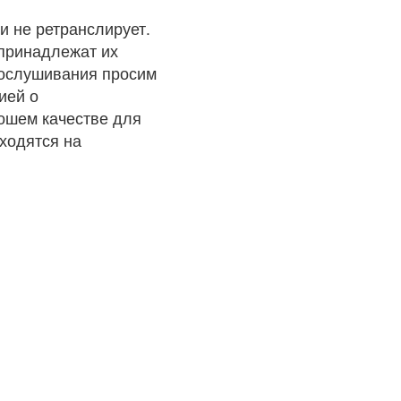
и не ретранслирует.
 принадлежат их
рослушивания просим
ией о
рошем качестве для
ходятся на