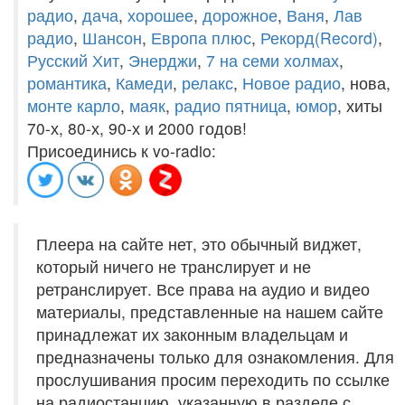
радио
,
дача
,
хорошее
,
дорожное
,
Ваня
,
Лав
радио
,
Шансон
,
Европа плюс
,
Рекорд(Record)
,
Русский Хит
,
Энерджи
,
7 на семи холмах
,
романтика
,
Камеди
,
релакс
,
Новое радио
, нова,
монте карло
,
маяк
,
радио пятница
,
юмор
, хиты
70-х, 80-х, 90-х и 2000 годов!
Присоединись к vo-radio:
Плеера на сайте нет, это обычный виджет,
который ничего не транслирует и не
ретранслирует. Все права на аудио и видео
материалы, представленные на нашем сайте
принадлежат их законным владельцам и
предназначены только для ознакомления. Для
прослушивания просим переходить по ссылке
на радиостанцию, указанную в разделе с