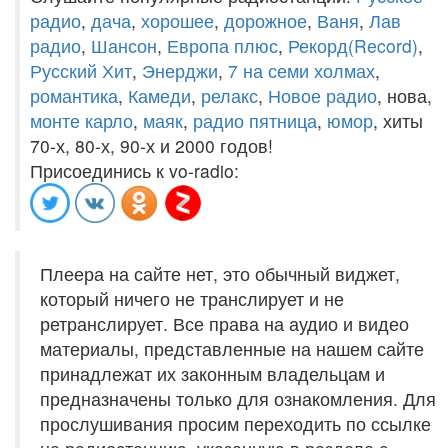
радио
,
дача
,
хорошее
,
дорожное
,
Ваня
,
Лав
радио
,
Шансон
,
Европа плюс
,
Рекорд(Record)
,
Русский Хит
,
Энерджи
,
7 на семи холмах
,
романтика
,
Камеди
,
релакс
,
Новое радио
, нова,
монте карло
,
маяк
,
радио пятница
,
юмор
, хиты
70-х, 80-х, 90-х и 2000 годов!
Присоединись к vo-radio:
Плеера на сайте нет, это обычный виджет,
который ничего не транслирует и не
ретранслирует. Все права на аудио и видео
материалы, представленные на нашем сайте
принадлежат их законным владельцам и
предназначены только для ознакомления. Для
прослушивания просим переходить по ссылке