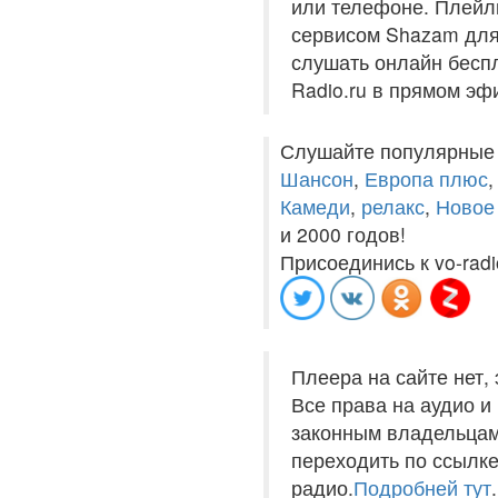
или телефоне. Плейли
сервисом Shazam для 
слушать онлайн беспл
Radio.ru в прямом эф
Слушайте популярные
Шансон
,
Европа плюс
Камеди
,
релакс
,
Новое
и 2000 годов!
Присоединись к vo-radi
Плеера на сайте нет,
Все права на аудио 
законным владельцам
переходить по ссылке
радио.
Подробней тут