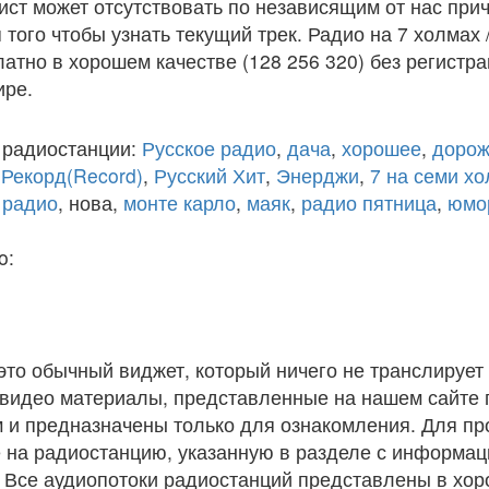
ст может отсутствовать по независящим от нас при
того чтобы узнать текущий трек. Радио на 7 холмах 
атно в хорошем качестве (128 256 320) без регистра
ире.
 радиостанции:
Русское радио
,
дача
,
хорошее
,
дорож
,
Рекорд(Record)
,
Русский Хит
,
Энерджи
,
7 на семи х
 радио
, нова,
монте карло
,
маяк
,
радио пятница
,
юмо
o:
 это обычный виджет, который ничего не транслирует 
и видео материалы, представленные на нашем сайте
 и предназначены только для ознакомления. Для п
 на радиостанцию, указанную в разделе с информац
. Все аудиопотоки радиостанций представлены в хо