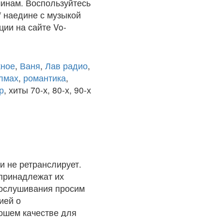
чинам. Воспользуйтесь
/ наедине с музыкой
ции на сайте Vo-
ное
,
Ваня
,
Лав радио
,
олмах
,
романтика
,
р
, хиты 70-х, 80-х, 90-х
и не ретранслирует.
 принадлежат их
рослушивания просим
ией о
рошем качестве для