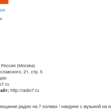
тья
и
Россия (Москва)
славского, 21, стр. 5
дио
o7.ru
айт:
http://radio7.ru
ещание радио на 7 холмах / наедине с музыкой на 