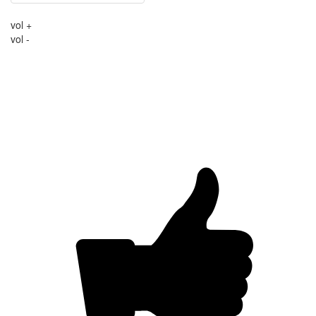
vol +
vol -