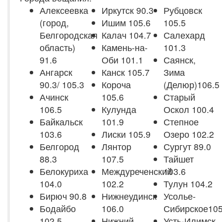
Алексеевка
Иркутск 90.3
Рубцовск
(город,
Ишим 105.6
105.5
Белгородская
Калач 104.7
Салехард
область)
Камень-на-
101.3
91.6
Оби 101.1
Саянск,
Ангарск
Канск 105.7
Зима
90.3/ 105.3
Короча
(Делюр)106.5
Ачинск
105.6
Старый
106.5
Кулунда
Оскол 100.4
Байкальск
101.9
Степное
103.6
Лиски 105.9
Озеро 102.2
Белгород
Лянтор
Сургут 89.0
88.3
107.5
Тайшет
Белокуриха
Междуреченский
103.6
104.0
102.2
Тулун 104.2
Бирюч 90.8
Нижнеудинск
Усолье-
Бодайбо
106.0
Сибирское105
102.5
Нижний
Усть-Илимск