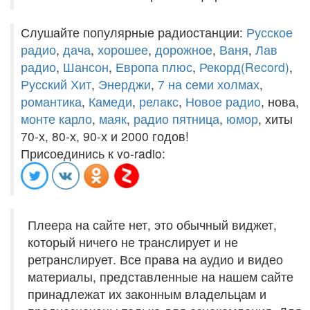
Слушайте популярные радиостанции:
Русское
радио
,
дача
,
хорошее
,
дорожное
,
Ваня
,
Лав
радио
,
Шансон
,
Европа плюс
,
Рекорд(Record)
,
Русский Хит
,
Энерджи
,
7 на семи холмах
,
романтика
,
Камеди
,
релакс
,
Новое радио
, нова,
монте карло
,
маяк
,
радио пятница
,
юмор
, хиты
70-х, 80-х, 90-х и 2000 годов!
Присоединись к vo-radio:
Плеера на сайте нет, это обычный виджет,
который ничего не транслирует и не
ретранслирует. Все права на аудио и видео
материалы, представленные на нашем сайте
принадлежат их законным владельцам и