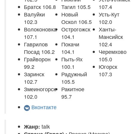
Братск 106.8
Тагил 105.5
107.4
Валуйки
Новый
Усть-Кут
102.3
Оскол 106.5
102.0
Волоконовка
Острогожск
Ханты-
107.1
104.1
Мансийск
Гаврилов
Покачи
102.4
Посад 106.2
104.1
Черемхово
Грайворон
Пыть-Ях
105.0
99.2
100.1
Югорск
Заринск
Радужный
107.3
102.7
105.5
Змеиногорск
Ракитное
102.0
95.7
Вконтакте
Жанр:
talk
Страна (Город) :
Россия (Москва)