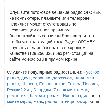
Слушайте потоковое вещание радио ОГОНЕК
на компьютере, планшете или телефоне.
Плейлист может отсутствовать по
независящим от нас причинам.
Воспользуйтесь сервисом Shazam для того
чтобы узнать текущий трек. Радио ОГОНЕК
слушать онлайн бесплатно в хорошем
качестве (128 256 320) без регистрации на
сайте Vo-Radio.ru в прямом эфире.
Слушайте популярные радиостанции:
Русское
радио
,
дача
,
хорошее
,
дорожное
,
Ваня
,
Лав
радио
,
Шансон
,
Европа плюс
,
Рекорд(Record)
,
Русский Хит
,
Энерджи
,
7 на семи холмах
,
романтика
,
Камеди
,
релакс
,
Новое радио
, нова,
монте карло
,
маяк
,
радио пятница
,
юмор
, хиты