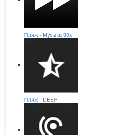
Пляж - Музыка 90х
Пляж - DEEP