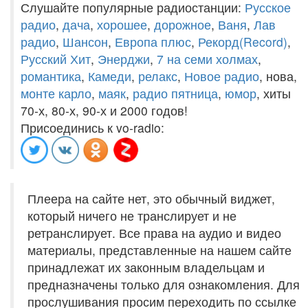
Слушайте популярные радиостанции:
Русское
радио
,
дача
,
хорошее
,
дорожное
,
Ваня
,
Лав
радио
,
Шансон
,
Европа плюс
,
Рекорд(Record)
,
Русский Хит
,
Энерджи
,
7 на семи холмах
,
романтика
,
Камеди
,
релакс
,
Новое радио
, нова,
монте карло
,
маяк
,
радио пятница
,
юмор
, хиты
70-х, 80-х, 90-х и 2000 годов!
Присоединись к vo-radio:
Плеера на сайте нет, это обычный виджет,
который ничего не транслирует и не
ретранслирует. Все права на аудио и видео
материалы, представленные на нашем сайте
принадлежат их законным владельцам и
предназначены только для ознакомления. Для
прослушивания просим переходить по ссылке