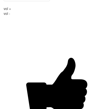
vol +
vol -