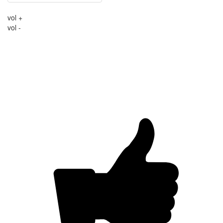
vol +
vol -