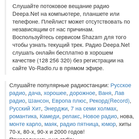
Слушайте потоковое вещание радио
Deepa.Net на компьютере, планшете или
телефоне. Плейлист может отсутствовать по
независящим от нас причинам.
Воспользуйтесь сервисом Shazam для того
чтобы узнать текущий трек. Радио Deepa.Net
слушать онлайн бесплатно в хорошем
качестве (128 256 320) без регистрации на
сайте Vo-Radio.ru в прямом эфире.
Слушайте популярные радиостанции:
Русское
радио
,
дача
,
хорошее
,
дорожное
,
Ваня
,
Лав
радио
,
Шансон
,
Европа плюс
,
Рекорд(Record)
,
Русский Хит
,
Энерджи
,
7 на семи холмах
,
романтика
,
Камеди
,
релакс
,
Новое радио
, нова,
монте карло
,
маяк
,
радио пятница
,
юмор
, хиты
70-х, 80-х, 90-х и 2000 годов!