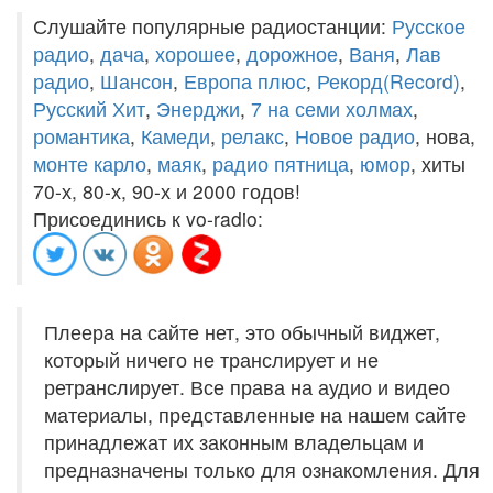
Слушайте популярные радиостанции:
Русское
радио
,
дача
,
хорошее
,
дорожное
,
Ваня
,
Лав
радио
,
Шансон
,
Европа плюс
,
Рекорд(Record)
,
Русский Хит
,
Энерджи
,
7 на семи холмах
,
романтика
,
Камеди
,
релакс
,
Новое радио
, нова,
монте карло
,
маяк
,
радио пятница
,
юмор
, хиты
70-х, 80-х, 90-х и 2000 годов!
Присоединись к vo-radio:
Плеера на сайте нет, это обычный виджет,
который ничего не транслирует и не
ретранслирует. Все права на аудио и видео
материалы, представленные на нашем сайте
принадлежат их законным владельцам и
предназначены только для ознакомления. Для