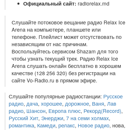
Официальный сайт:
radiorelax.md
Слушайте потоковое вещание радио Relax Ice
Arena на компьютере, планшете или
телефоне. Плейлист может отсутствовать по
независящим от нас причинам.
Воспользуйтесь сервисом Shazam для того
чтобы узнать текущий трек. Радио Relax Ice
Arena слушать онлайн бесплатно в хорошем
качестве (128 256 320) без регистрации на
сайте Vo-Radio.ru в прямом эфире.
Слушайте популярные радиостанции:
Русское
радио
,
дача
,
хорошее
,
дорожное
,
Ваня
,
Лав
радио
,
Шансон
,
Европа плюс
,
Рекорд(Record)
,
Русский Хит
,
Энерджи
,
7 на семи холмах
,
романтика
,
Камеди
,
релакс
,
Новое радио
, нова,