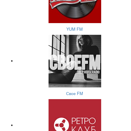
YUM FM
Свое FM