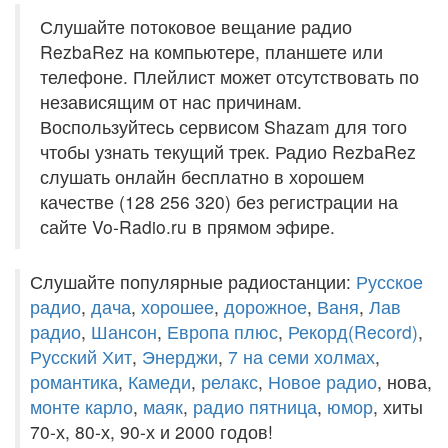
Слушайте потоковое вещание радио
RezbaRez на компьютере, планшете или
телефоне. Плейлист может отсутствовать по
независящим от нас причинам.
Воспользуйтесь сервисом Shazam для того
чтобы узнать текущий трек. Радио RezbaRez
слушать онлайн бесплатно в хорошем
качестве (128 256 320) без регистрации на
сайте Vo-Radio.ru в прямом эфире.
Слушайте популярные радиостанции:
Русское
радио
,
дача
,
хорошее
,
дорожное
,
Ваня
,
Лав
радио
,
Шансон
,
Европа плюс
,
Рекорд(Record)
,
Русский Хит
,
Энерджи
,
7 на семи холмах
,
романтика
,
Камеди
,
релакс
,
Новое радио
, нова,
монте карло
,
маяк
,
радио пятница
,
юмор
, хиты
70-х, 80-х, 90-х и 2000 годов!