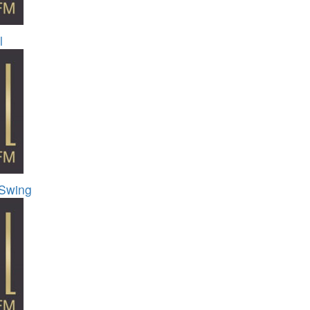
l
 Swing