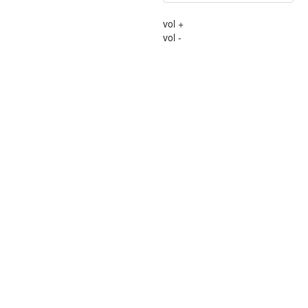
vol +
vol -