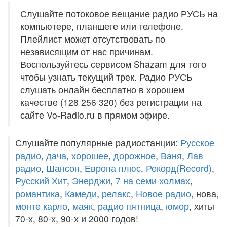
Слушайте потоковое вещание радио РУСЬ на
компьютере, планшете или телефоне.
Плейлист может отсутствовать по
независящим от нас причинам.
Воспользуйтесь сервисом Shazam для того
чтобы узнать текущий трек. Радио РУСЬ
слушать онлайн бесплатно в хорошем
качестве (128 256 320) без регистрации на
сайте Vo-Radio.ru в прямом эфире.
Слушайте популярные радиостанции:
Русское
радио
,
дача
,
хорошее
,
дорожное
,
Ваня
,
Лав
радио
,
Шансон
,
Европа плюс
,
Рекорд(Record)
,
Русский Хит
,
Энерджи
,
7 на семи холмах
,
романтика
,
Камеди
,
релакс
,
Новое радио
, нова,
монте карло
,
маяк
,
радио пятница
,
юмор
, хиты
70-х, 80-х, 90-х и 2000 годов!