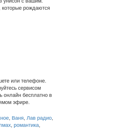
в унисон с вашим.
и, которые рождаются
шете или телефоне.
зуйтесь сервисом
ь онлайн бесплатно в
рямом эфире.
ное
,
Ваня
,
Лав радио
,
олмах
,
романтика
,