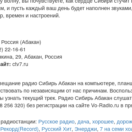
 волну, вы почувствуете, как сердце Сибири стучит 
м, и пусть каждый ваш день будет наполнен звукам
ур, времен и настроений.
Россия (Абакан)
2) 22-16-61
кина, 29, Абакан, Россия
айт:
ctv7.ru
вещание радио Сибирь Абакан на компьютере, план
ствовать по независящим от нас причинам. Восполь
ы узнать текущий трек. Радио Сибирь Абакан слушат
8 256 320) без регистрации на сайте Vo-Radio.ru в п
 радиостанции:
Русское радио
,
дача
,
хорошее
,
дорож
,
Рекорд(Record)
,
Русский Хит
,
Энерджи
,
7 на семи х