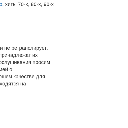
р
, хиты 70-х, 80-х, 90-х
и не ретранслирует.
 принадлежат их
рослушивания просим
ией о
рошем качестве для
ходятся на