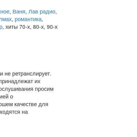
ное
,
Ваня
,
Лав радио
,
олмах
,
романтика
,
р
, хиты 70-х, 80-х, 90-х
и не ретранслирует.
 принадлежат их
рослушивания просим
ией о
рошем качестве для
ходятся на