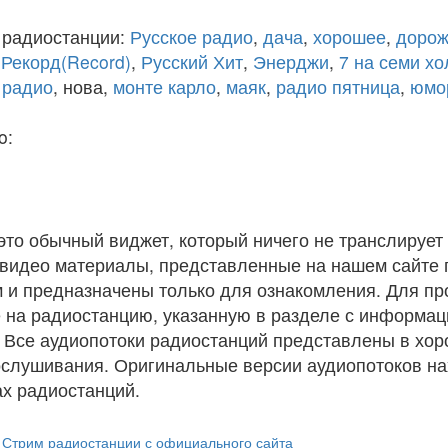
 радиостанции:
Русское радио
,
дача
,
хорошее
,
дорож
,
Рекорд(Record)
,
Русский Хит
,
Энерджи
,
7 на семи х
 радио
, нова,
монте карло
,
маяк
,
радио пятница
,
юмо
o:
 это обычный виджет, который ничего не транслирует 
и видео материалы, представленные на нашем сайте
 и предназначены только для ознакомления. Для п
 на радиостанцию, указанную в разделе с информац
. Все аудиопотоки радиостанций представлены в хо
ослушивания. Оригинальные версии аудиопотоков на
х радиостанций.
Стрим радиостанции с официального сайта