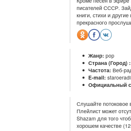
Кроме песен в эфире 
писателей СССР. Зайд
книги, стихи и други
прекрасного прослуш
Жанр:
pop
Страна (Город) :
Частота:
Веб-ра
E-mail:
staroerad
Официальный с
Слушайте потоковое 
Плейлист может отсут
Shazam для того чтоб
хорошем качестве (12