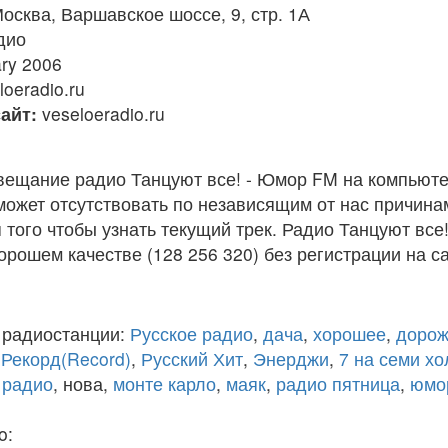
осква, Варшавское шоссе, 9, стр. 1А
дио
ry 2006
oeradio.ru
айт:
veseloeradio.ru
вещание радио Танцуют все! - Юмор FM на компьюте
ожет отсутствовать по независящим от нас причина
того чтобы узнать текущий трек. Радио Танцуют все
рошем качестве (128 256 320) без регистрации на са
 радиостанции:
Русское радио
,
дача
,
хорошее
,
дорож
,
Рекорд(Record)
,
Русский Хит
,
Энерджи
,
7 на семи х
 радио
, нова,
монте карло
,
маяк
,
радио пятница
,
юмо
o: