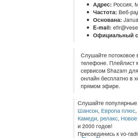
Адрес:
Россия, М
Частота:
Веб-ра
Основана:
Janua
E-mail:
efir@vesel
Официальный с
Слушайте потоковое 
телефоне. Плейлист м
сервисом Shazam для 
онлайн бесплатно в хо
прямом эфире.
Слушайте популярные
Шансон
,
Европа плюс
Камеди
,
релакс
,
Новое
и 2000 годов!
Присоединись к vo-radi