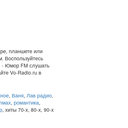
ре, планшете или
м. Воспользуйтесь
! - Юмор FM слушать
йте Vo-Radio.ru в
ное
,
Ваня
,
Лав радио
,
олмах
,
романтика
,
р
, хиты 70-х, 80-х, 90-х