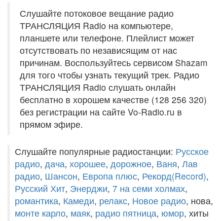
Слушайте потоковое вещание радио
ТРАНСЛЯЦИЯ Radio на компьютере,
планшете или телефоне. Плейлист может
отсутствовать по независящим от нас
причинам. Воспользуйтесь сервисом Shazam
для того чтобы узнать текущий трек. Радио
ТРАНСЛЯЦИЯ Radio слушать онлайн
бесплатно в хорошем качестве (128 256 320)
без регистрации на сайте Vo-Radio.ru в
прямом эфире.
Слушайте популярные радиостанции:
Русское
радио
,
дача
,
хорошее
,
дорожное
,
Ваня
,
Лав
радио
,
Шансон
,
Европа плюс
,
Рекорд(Record)
,
Русский Хит
,
Энерджи
,
7 на семи холмах
,
романтика
,
Камеди
,
релакс
,
Новое радио
, нова,
монте карло
,
маяк
,
радио пятница
,
юмор
, хиты