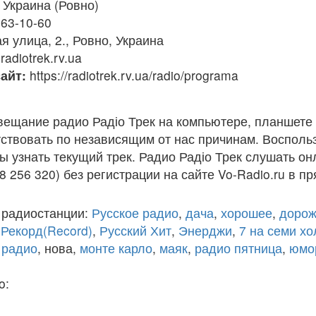
Украина (Ровно)
 63-10-60
я улица, 2., Ровно, Украина
adiotrek.rv.ua
айт:
https://radiotrek.rv.ua/radio/programa
вещание радио Радіо Трек на компьютере, планшете
ствовать по независящим от нас причинам. Восполь
ы узнать текущий трек. Радио Радіо Трек слушать он
8 256 320) без регистрации на сайте Vo-Radio.ru в п
 радиостанции:
Русское радио
,
дача
,
хорошее
,
дорож
,
Рекорд(Record)
,
Русский Хит
,
Энерджи
,
7 на семи х
 радио
, нова,
монте карло
,
маяк
,
радио пятница
,
юмо
o: