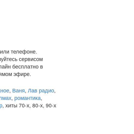
 или телефоне.
зуйтесь сервисом
лайн бесплатно в
рямом эфире.
ное
,
Ваня
,
Лав радио
,
олмах
,
романтика
,
р
, хиты 70-х, 80-х, 90-х