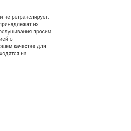
и не ретранслирует.
 принадлежат их
рослушивания просим
ией о
рошем качестве для
ходятся на