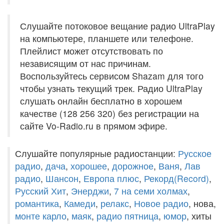
Слушайте потоковое вещание радио UltraPlay
на компьютере, планшете или телефоне.
Плейлист может отсутствовать по
независящим от нас причинам.
Воспользуйтесь сервисом Shazam для того
чтобы узнать текущий трек. Радио UltraPlay
слушать онлайн бесплатно в хорошем
качестве (128 256 320) без регистрации на
сайте Vo-Radio.ru в прямом эфире.
Слушайте популярные радиостанции:
Русское
радио
,
дача
,
хорошее
,
дорожное
,
Ваня
,
Лав
радио
,
Шансон
,
Европа плюс
,
Рекорд(Record)
,
Русский Хит
,
Энерджи
,
7 на семи холмах
,
романтика
,
Камеди
,
релакс
,
Новое радио
, нова,
монте карло
,
маяк
,
радио пятница
,
юмор
, хиты